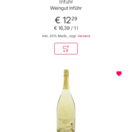
Inführ
Weingut Inführ
€ 12
29
€ 16
,
39
/ 1 l
Inkl. 20% MwSt., zzgl.
Versand
In den Warenkorb