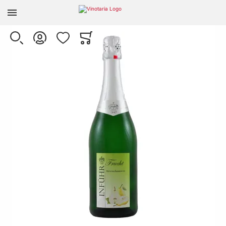
Zur Homepage
Skip to the end of the images gallery
SUCHE
KONTO
WUNSCHLISTE
WARENKORB
Minicart