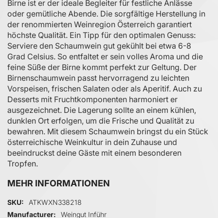
Birne ist er der ideale Begleiter für festliche Anlässe
oder gemütliche Abende. Die sorgfältige Herstellung in
der renommierten Weinregion Österreich garantiert
höchste Qualität. Ein Tipp für den optimalen Genuss:
Serviere den Schaumwein gut gekühlt bei etwa 6-8
Grad Celsius. So entfaltet er sein volles Aroma und die
feine Süße der Birne kommt perfekt zur Geltung. Der
Birnenschaumwein passt hervorragend zu leichten
Vorspeisen, frischen Salaten oder als Aperitif. Auch zu
Desserts mit Fruchtkomponenten harmoniert er
ausgezeichnet. Die Lagerung sollte an einem kühlen,
dunklen Ort erfolgen, um die Frische und Qualität zu
bewahren. Mit diesem Schaumwein bringst du ein Stück
österreichische Weinkultur in dein Zuhause und
beeindruckst deine Gäste mit einem besonderen
Tropfen.
MEHR INFORMATIONEN
Mehr Informationen
SKU
ATKWXN338218
Manufacturer
Weingut Inführ