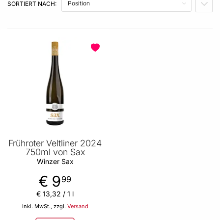
SORTIERT NACH:
IN A
Frühroter Veltliner 2024
750ml von Sax
Winzer Sax
€ 9
99
€ 13
,
32
/ 1 l
Inkl. MwSt., zzgl.
Versand