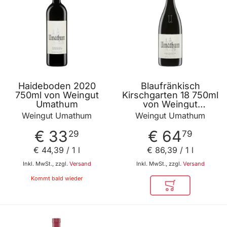
Haideboden 2020
Blaufränkisch
750ml von Weingut
Kirschgarten 18 750ml
Umathum
von Weingut
Umathum
Weingut Umathum
Weingut Umathum
€ 33
€ 64
29
79
€ 44
,
39
/ 1 l
€ 86
,
39
/ 1 l
Inkl. MwSt., zzgl.
Versand
Inkl. MwSt., zzgl.
Versand
Kommt bald wieder
In den Warenkor