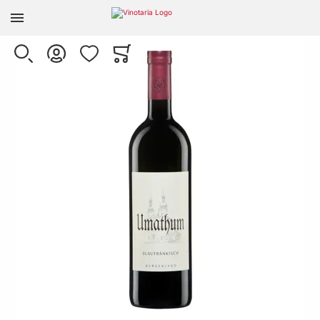
Zur Homepage
Skip to the end of the images gallery
SUCHE
KONTO
WUNSCHLISTE
WARENKORB
Minicart