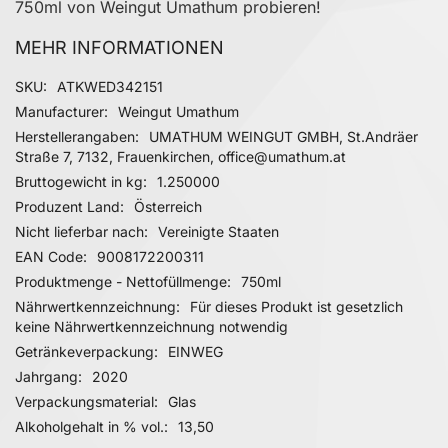
750ml von Weingut Umathum probieren!
MEHR INFORMATIONEN
Mehr Informationen
SKU
ATKWED342151
Manufacturer
Weingut Umathum
Herstellerangaben
UMATHUM WEINGUT GMBH, St.Andräer
Straße 7, 7132, Frauenkirchen, office@umathum.at
Bruttogewicht in kg
1.250000
Produzent Land
Österreich
Nicht lieferbar nach
Vereinigte Staaten
EAN Code
9008172200311
Produktmenge - Nettofüllmenge
750ml
Nährwertkennzeichnung
Für dieses Produkt ist gesetzlich
keine Nährwertkennzeichnung notwendig
Getränkeverpackung
EINWEG
Jahrgang
2020
Verpackungsmaterial
Glas
Alkoholgehalt in % vol.
13,50