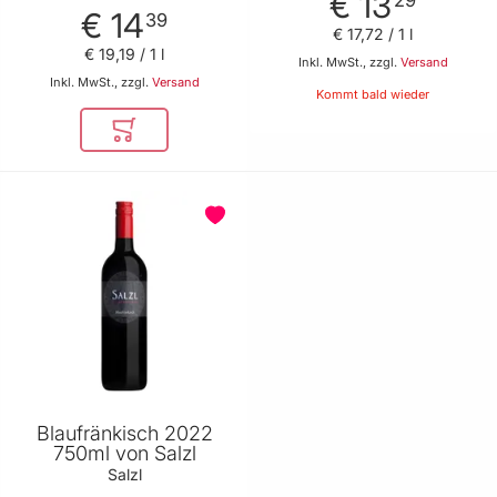
€ 13
29
€ 14
39
€ 17
,
72
/ 1 l
€ 19
,
19
/ 1 l
Inkl. MwSt., zzgl.
Versand
Inkl. MwSt., zzgl.
Versand
Kommt bald wieder
In den Warenkorb
Blaufränkisch 2022
750ml von Salzl
Salzl