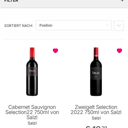
FILTER
KATEGORIE
SORTIERT NACH:
ALKOHOLGEHALT IN % VOL.
IN A
GESCHMACKSRICHTUNG
BELIEBT
PREIS
Cabernet Sauvignon
Zweigelt Selection
Selection22 750ml von
2022 750ml von Salzl
Salzl
Salzl
Salzl