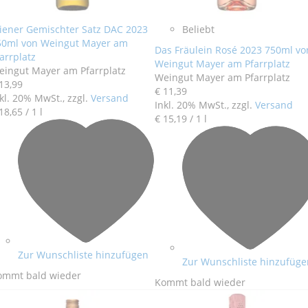
iener Gemischter Satz DAC 2023
Beliebt
50ml von Weingut Mayer am
Das Fräulein Rosé 2023 750ml vo
arrplatz
Weingut Mayer am Pfarrplatz
eingut Mayer am Pfarrplatz
Weingut Mayer am Pfarrplatz
13
,
99
€ 11
,
39
kl. 20% MwSt., zzgl.
Versand
Inkl. 20% MwSt., zzgl.
Versand
18
,
65
/ 1 l
€ 15
,
19
/ 1 l
Zur Wunschliste hinzufügen
Zur Wunschliste hinzufüge
ommt bald wieder
Kommt bald wieder