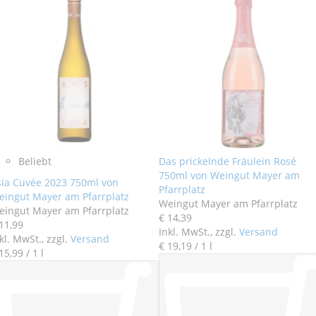
Beliebt
Das prickelnde Fräulein Rosé
750ml von Weingut Mayer am
sia Cuvée 2023 750ml von
Pfarrplatz
eingut Mayer am Pfarrplatz
Weingut Mayer am Pfarrplatz
eingut Mayer am Pfarrplatz
€ 14
,
39
11
,
99
Inkl. MwSt., zzgl.
Versand
kl. MwSt., zzgl.
Versand
€ 19
,
19
/ 1 l
15
,
99
/ 1 l