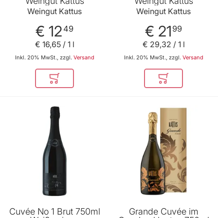
Weingut Kattus
Weingut Kattus
Weingut Kattus
Weingut Kattus
€ 12
€ 21
49
99
€ 16
,
65
/ 1 l
€ 29
,
32
/ 1 l
Inkl. 20% MwSt., zzgl.
Versand
Inkl. 20% MwSt., zzgl.
Versand
In den Warenkorb
In den Warenkor
Cuvée No 1 Brut 750ml
Grande Cuvée im