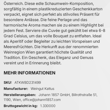
Österreich. Diese edle Schaumwein-Komposition,
sorgfältig in einem plastikreduzierten Geschenkkarton
verpackt, eignet sich perfekt als stilvolles Präsent für
besondere Anlässe. Die feine Perlage und das
harmonische Aroma machen sie zu einem Highlight bei
jedem Fest. Serviere die Cuvée gut gekühlt bei etwa 6-8
Grad Celsius, um das volle Bouquet zu entfalten. Ideal
als Aperitif oder Begleiter zu leichten Vorspeisen und
Meeresfrüchten. Die Herkunft aus der renommierten
Weinregion Wien garantiert höchste Qualität und
Tradition. Ein Geschenk, das Eleganz und Genuss
vereint und in Erinnerung bleibt.
MEHR INFORMATIONEN
Mehr Informationen
SKU
ATKWBD231499
Manufacturer
Weingut Kattus
Herstellerangaben
Johann 1857 GmbH, Billrothstraße 51,
1190, Wien, office@johann1857.com
Bruttogewicht in kg
1.330000