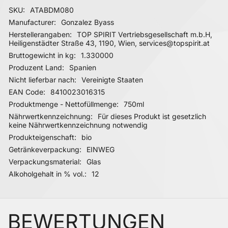
Mehr Informationen
SKU
ATABDM080
Manufacturer
Gonzalez Byass
Herstellerangaben
TOP SPIRIT Vertriebsgesellschaft m.b.H,
Heiligenstädter Straße 43, 1190, Wien, services@topspirit.at
Bruttogewicht in kg
1.330000
Produzent Land
Spanien
Nicht lieferbar nach
Vereinigte Staaten
EAN Code
8410023016315
Produktmenge - Nettofüllmenge
750ml
Nährwertkennzeichnung
Für dieses Produkt ist gesetzlich
keine Nährwertkennzeichnung notwendig
Produkteigenschaft
bio
Getränkeverpackung
EINWEG
Verpackungsmaterial
Glas
Alkoholgehalt in % vol.
12
BEWERTUNGEN