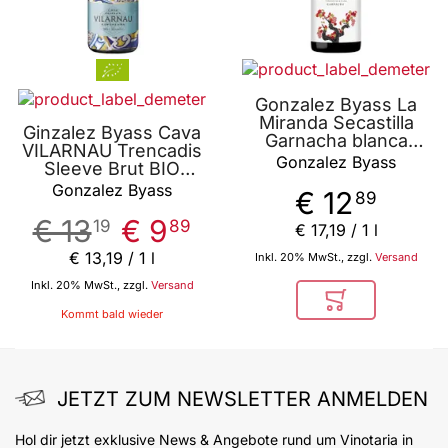
Gonzalez Byass La
Miranda Secastilla
Ginzalez Byass Cava
Garnacha blanca
VILARNAU Trencadis
Somontano 2021
Gonzalez Byass
Sleeve Brut BIO
750ml - Weißwein
750ml - Cava von
Gonzalez Byass
von Gonzalez Byass
€ 12
89
Gonzalez Byass
€ 13
€ 9
19
89
€ 17
,
19
/ 1 l
€ 13
,
19
/ 1 l
Inkl. 20% MwSt., zzgl.
Versand
Inkl. 20% MwSt., zzgl.
Versand
In den Warenkor
Kommt bald wieder
JETZT ZUM NEWSLETTER ANMELDEN
Hol dir jetzt exklusive News & Angebote rund um Vinotaria in