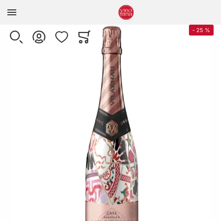
Zur Homepage
Skip to the end of the images gallery
-
25
%
SUCHE
KONTO
WUNSCHLISTE
WARENKORB
Minicart