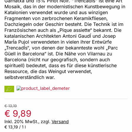
Garnatxa und 15% Pinot Noir. "Trencadís" ist eine Art
Mosaik, das in der modernistischen Kunstbewegung in
Katalonien verwendet wurde und aus winzigen
Fragmenten von zerbrochenen Keramikfliesen,
Dachziegeln oder Geschirr besteht. Die Technik ist im
Französischen auch als „Pique assiette“ bekannt. Die
katalanischen Architekten Antoni GaudÍ und Josep
MarÍa Pujol verwendeten in vielen ihrer Entwürfe
„TrencadÍs“, von denen der bekannteste wohl „Parc
Güell in Barcelona“ ist. Die Nähe von Vilarnau zu
Barcelona (nicht nur geografisch, sondern auch
spirituell) bedeutet, dass es für diese künstlerische
Ressource, die das Weingut verwendet,
selbstverständlich war.
€ 13,19
€ 9,89
Inkl. 20% MwSt., zzgl.
Versand
€ 13,19
/ 1 l