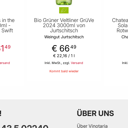
 in the
Bio Grüner Veltliner GrüVe
Chatea
0ml -
2024 3000ml von
Sola
 Swift
Jurtschitsch
Rotw
Weingut Jurtschitsch
Cha
61
€ 66
49
49
€ 22
,
16
/ 1 l
ersand
Inkl. MwSt., zzgl.
Versand
Inkl
Kommt bald wieder
 Warenkorb
!
ÜBER UNS
Über Vinotaria