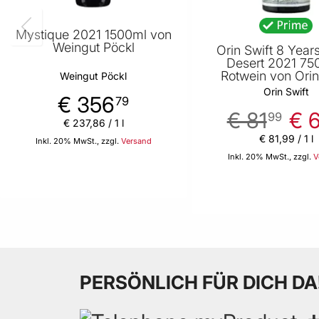
Mystique 2021 1500ml von
Weingut Pöckl
Orin Swift 8 Years
Desert 2021 75
Rotwein von Orin
Weingut Pöckl
Orin Swift
€ 356
79
€ 81
€ 
99
€ 237
,
86
/ 1 l
€ 81
,
99
/ 1 l
Inkl. 20% MwSt., zzgl.
Versand
Inkl. 20% MwSt., zzgl.
V
In den Warenkorb
In den
PERSÖNLICH FÜR DICH DA