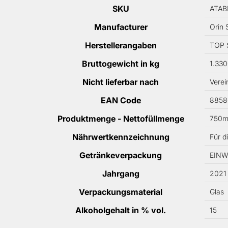
Mehr Informationen
SKU
ATA
Manufacturer
Orin 
Herstellerangaben
TOP S
Bruttogewicht in kg
1.33
Nicht lieferbar nach
Verei
EAN Code
8858
Produktmenge - Nettofüllmenge
750m
Nährwertkennzeichnung
Für d
Getränkeverpackung
EIN
Jahrgang
2021
Verpackungsmaterial
Glas
Alkoholgehalt in % vol.
15