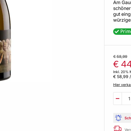
Am Gaum
schöner
gut ein
würzige
€ 58,99
€ 4
Inkl. 20% 
€ 58,99
/
Hier verka
Sch
Ver