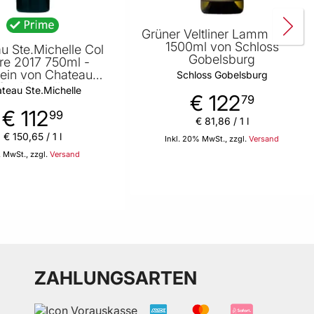
Grüner Veltliner Lamm 2022
1500ml von Schloss
u Ste.Michelle Col
Gobelsburg
re 2017 750ml -
ein von Chateau
Schloss Gobelsburg
Ste.Michelle
teau Ste.Michelle
€ 122
79
€ 112
99
€ 81
,
86
/ 1 l
€ 150
,
65
/ 1 l
Inkl. 20% MwSt., zzgl.
Versand
. MwSt., zzgl.
Versand
In den Warenkorb
In den Warenkorb
ZAHLUNGSARTEN