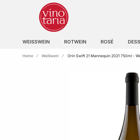
Zur Homepage
search
WEISSWEIN
ROTWEIN
ROSÉ
DESS
Home
Weißwein
Orin Swift 21 Mannequin 2021 750ml - We
Skip to the end of the images gallery