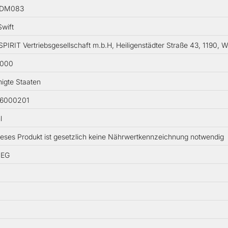
BDM083
Swift
PIRIT Vertriebsgesellschaft m.b.H, Heiligenstädter Straße 43, 1190, W
0000
nigte Staaten
6000201
l
ieses Produkt ist gesetzlich keine Nährwertkennzeichnung notwendig
WEG