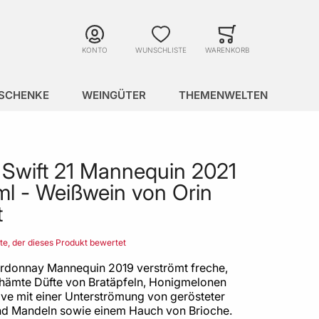
Suche
Minicart
Suche schließen
KONTO
WUNSCHLISTE
WARENKORB
SCHENKE
WEINGÜTER
THEMENWELTEN
 Swift 21 Mannequin 2021
l - Weißwein von Orin
t
ste, der dieses Produkt bewertet
rdonnay Mannequin 2019 verströmt freche,
hämte Düfte von Bratäpfeln, Honigmelonen
ve mit einer Unterströmung von gerösteter
nd Mandeln sowie einem Hauch von Brioche.