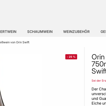
ERTWEIN
SCHAUMWEIN
WEINZUBEHÖR
GE
ißwein von Orin Swift
Orin
-
25
%
750m
Swif
Sei der Er
Der Cha
unversc
und Gua
Eiche u