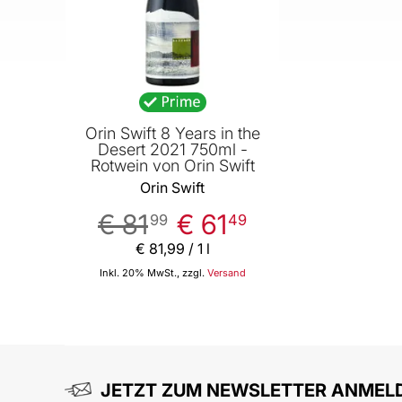
Orin Swift 8 Years in the
Desert 2021 750ml -
Rotwein von Orin Swift
Orin Swift
€ 81
€ 61
99
49
€ 81
,
99
/ 1 l
Inkl. 20% MwSt., zzgl.
Versand
In den Warenkorb
JETZT ZUM NEWSLETTER ANMEL