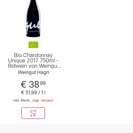
Bio Chardonnay
Unique 2017 750ml -
Rotwein von Weingut
Hagn
Weingut Hagn
€ 38
99
€ 51
,
99
/ 1 l
Inkl. MwSt., zzgl.
Versand
In den Warenkorb