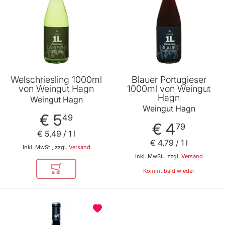
Welschriesling 1000ml
Blauer Portugieser
von Weingut Hagn
1000ml von Weingut
Hagn
Weingut Hagn
Weingut Hagn
€ 5
49
€ 4
79
€ 5
,
49
/ 1 l
€ 4
,
79
/ 1 l
Inkl. MwSt., zzgl.
Versand
Inkl. MwSt., zzgl.
Versand
Kommt bald wieder
In den Warenkorb
BELIEBT