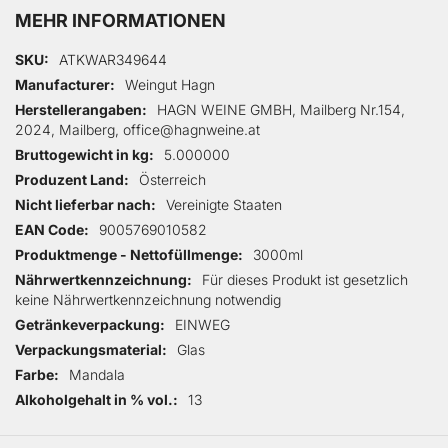
MEHR INFORMATIONEN
Mehr Informationen
SKU
ATKWAR349644
Manufacturer
Weingut Hagn
Herstellerangaben
HAGN WEINE GMBH, Mailberg Nr.154,
2024, Mailberg, office@hagnweine.at
Bruttogewicht in kg
5.000000
Produzent Land
Österreich
Nicht lieferbar nach
Vereinigte Staaten
EAN Code
9005769010582
Produktmenge - Nettofüllmenge
3000ml
Nährwertkennzeichnung
Für dieses Produkt ist gesetzlich
keine Nährwertkennzeichnung notwendig
Getränkeverpackung
EINWEG
Verpackungsmaterial
Glas
Farbe
Mandala
Alkoholgehalt in % vol.
13