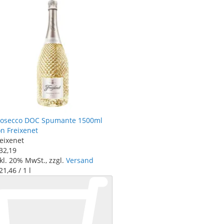
rosecco DOC Spumante 1500ml
n Freixenet
eixenet
32
,
19
kl. 20% MwSt., zzgl.
Versand
21
,
46
/ 1 l