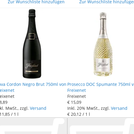
Zur Wunschliste hinzufügen
Zur Wunschliste hinzufüge
ava Cordon Negro Brut 750ml von
Prosecco DOC Spumante 750ml 
eixenet
Freixenet
eixenet
Freixenet
8
,
89
€ 15
,
09
kl. MwSt., zzgl.
Versand
Inkl. 20% MwSt., zzgl.
Versand
11
,
85
/ 1 l
€ 20
,
12
/ 1 l