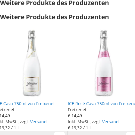
Weitere Produkte des Produzenten
Weitere Produkte des Produzenten
E Cava 750ml von Freixenet
ICE Rosé Cava 750ml von Freixen
eixenet
Freixenet
14
,
49
€ 14
,
49
kl. MwSt., zzgl.
Versand
Inkl. MwSt., zzgl.
Versand
19
,
32
/ 1 l
€ 19
,
32
/ 1 l