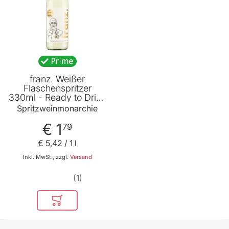
franz. Weißer
Flaschenspritzer
330ml - Ready to Drink
Spritzer in der
Spritzweinmonarchie
Glasflasche von
Spritzweinmonarchie
€ 1
79
€ 5
,
42
/ 1 l
Inkl. MwSt., zzgl.
Versand
1
In den Warenkorb