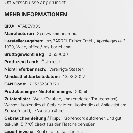
Off Verschlüsse abgerundet.
MEHR INFORMATIONEN
Mehr Informationen
SKU
ATABEV003
Manufacturer
Spritzweinmonarchie
Herstellerangaben
myBARREL Drinks GmbH, Apostelgasse 3,
1030, Wien, office@my-barrel.com
Bruttogewicht in kg
0.550000
Produzent Land
Österreich
Nicht lieferbar nach
Vereinigte Staaten
Mindesthaltbarkeitsdatum
13.08.2027
EAN Code
705632803370
Produktmenge - Nettofüllmenge
330ml
Zutatenliste
Wein (Trauben, konzentrierter Traubenmost),
Wasser, Kohlendioxid; Stabilisatoren: Kohlendioxid. Antioxidatien:
Schwefeloxid, L-Ascorbinsäure
Gebrauchsanleitung / Tipp
Kronenkork aufdrehen und gut
gekühlt (5-7°C) direkt aus der Flasche genießen.
Lagerhinweis
Kühl und trocken lagern.