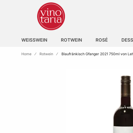
Zur Homepage
search
WEISSWEIN
ROTWEIN
ROSÉ
DESS
Home
Rotwein
Blaufränkisch Gfanger 2021 750ml von Le
Skip to the end of the images gallery