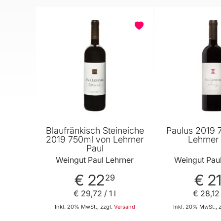
Blaufränkisch Steineiche
Paulus 2019 
2019 750ml von Lehrner
Lehrner
Paul
Weingut Paul Lehrner
Weingut Paul
€ 22
€ 2
29
€ 29
,
72
/ 1 l
€ 28
,
12
Inkl. 20% MwSt., zzgl.
Versand
Inkl. 20% MwSt., 