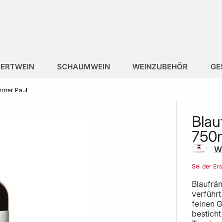
ERTWEIN
SCHAUMWEIN
WEINZUBEHÖR
GE
hrner Paul
Blau
750m
W
Sei der Er
Blaufrä
verführ
feinen 
besticht