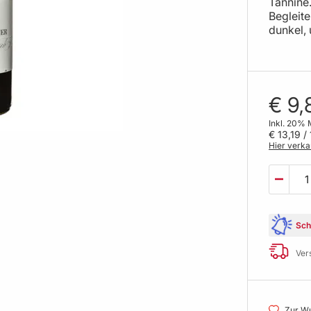
Tannine.
Begleite
dunkel,
€ 9,
Inkl. 20% 
€ 13,19
/ 
Hier verka
Sch
Ver
Zur Wu