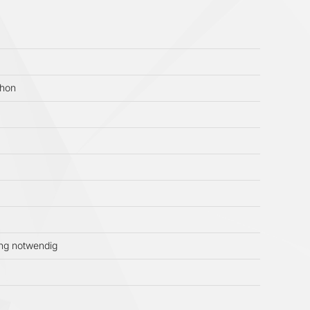
chon
ung notwendig