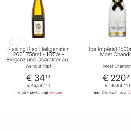
Riesling Ried Heiligenstein
Ice Impérial 150
2021 750ml - 1ÖTW -
Moet Chand
Eleganz und Charakter aus
der Spitzenlage von
Weingut Topf
Moet Chando
Weingut Topf
€ 34
€ 220
19
2
€ 45
,
59
/ 1 l
€ 146
,
86
/ 1 l
Inkl. 20% MwSt., zzgl.
Versand
Inkl. 10% MwSt., zzgl.
V
In den Warenkorb
In den