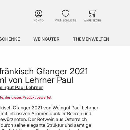
Suche
Minicart
Suche schließen
KONTO
WUNSCHLISTE
WARENKORB
SCHENKE
WEINGÜTER
THEMENWELTEN
fränkisch Gfanger 2021
l von Lehrner Paul
eingut Paul Lehrner
ste, der dieses Produkt bewertet
nkisch Gfanger 2021 von Weingut Paul Lehrner
t mit intensiven Aromen dunkler Beeren und
Gewürznoten. Der Rotwein aus Österreich
 durch seine elegante Struktur und samtige