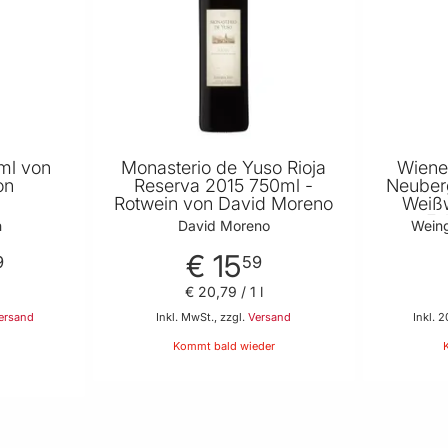
0ml von
Monasterio de Yuso Rioja
Wiene
on
Reserva 2015 750ml -
Neuber
Rotwein von David Moreno
Weiß
Fu
n
David Moreno
Weing
€ 15
9
59
€ 20
,
79
/ 1 l
ersand
Inkl. MwSt., zzgl.
Versand
Inkl. 
Kommt bald wieder
 Warenkorb