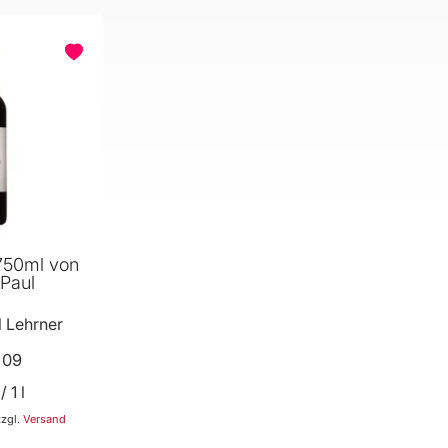
750ml von
 Paul
 Lehrner
1
09
/ 1 l
zzgl.
Versand