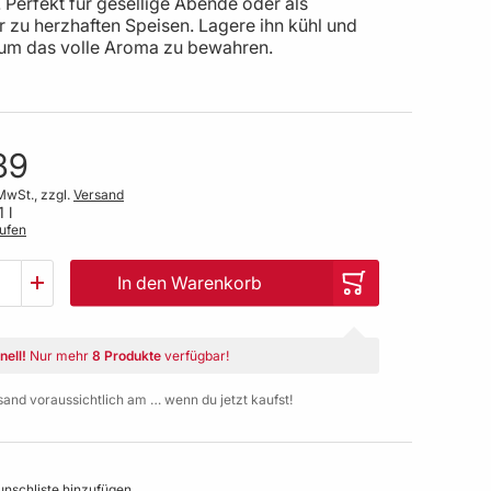
 Perfekt für gesellige Abende oder als
r zu herzhaften Speisen. Lagere ihn kühl und
 um das volle Aroma zu bewahren.
89
MwSt., zzgl.
Versand
1 l
ufen
In den Warenkorb
nell!
Nur mehr
8 Produkte
verfügbar!
sand voraussichtlich am … wenn du jetzt kaufst!
nschliste hinzufügen