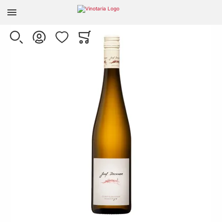
Zur Homepage
Skip to the end of the images gallery
SUCHE
KONTO
WUNSCHLISTE
WARENKORB
Minicart