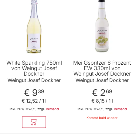
White Sparkling 750ml
Mei Gspritzer 6 Prozent
von Weingut Josef
EW 330ml von
Dockner
Weingut Josef Dockner
Weingut Josef Dockner
Weingut Josef Dockner
€ 9
€ 2
39
69
€ 12
,
52
/ 1 l
€ 8
,
15
/ 1 l
Inkl. 20% MwSt., zzgl.
Versand
Inkl. 20% MwSt., zzgl.
Versand
Kommt bald wieder
In den Warenkorb