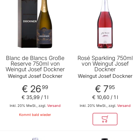
Blanc de Blancs Große
Rosé Sparkling 750ml
Reserve 750ml von
von Weingut Josef
Weingut Josef Dockner
Dockner
Weingut Josef Dockner
Weingut Josef Dockner
€ 26
€ 7
99
95
€ 35
,
99
/ 1 l
€ 10
,
60
/ 1 l
Inkl. 20% MwSt., zzgl.
Versand
Inkl. 20% MwSt., zzgl.
Versand
Kommt bald wieder
In den Warenkor