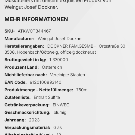
Muskatellers mit diesem exquisiten Produkt von
Weingut Josef Dockner.
MEHR INFORMATIONEN
Mehr Informationen
SKU
ATKWCT344467
Manufacturer
Weingut Josef Dockner
Herstellerangaben
DOCKNER FAM.GESMBH, Ortsstraße 30,
3508, Höbenbach/Göttweig, office@dockner.at
Bruttogewicht in kg
1.330000
Produzent Land
Österreich
Nicht lieferbar nach
Vereinigte Staaten
EAN Code
9120100893140
Produktmenge - Nettofüllmenge
750ml
Zutatenliste
Enthält Sulfite
Getränkeverpackung
EINWEG
Geschmacksrichtung
blumig
Jahrgang
2023
Verpackungsmaterial
Glas
Alkoholgehalt in % vol.
12